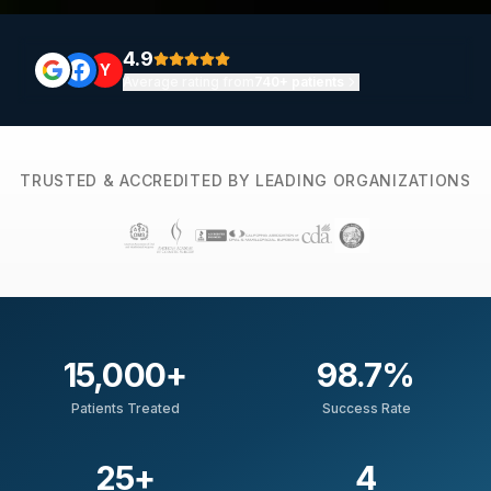
4.9
Y
Average rating from
740+ patients
TRUSTED & ACCREDITED BY LEADING ORGANIZATIONS
15,000
+
98.7
%
Patients Treated
Success Rate
25
+
4