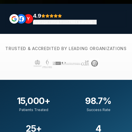
4.9
Y
Average rating from
740+ patients
TRUSTED & ACCREDITED BY LEADING ORGANIZATIONS
15,000
+
98.7
%
Patients Treated
Success Rate
25
+
4