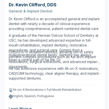
Dr. Kevin Clifford
,
DDS
General & Implant Dentist
Dr. Kevin Clifford is an accomplished general and implant
dentist with nearly a decade of clinical experience
providing comprehensive, patient-centered dental care.
A graduate of the Herman Ostrow School of Dentistry at
USC, he has developed advanced expertise in full-
mouth rehabilitation, implant dentistry, restorative
procedures, and surgical care. Coming from a
Clifford is IV sedation certified, allowing him to safely
multigenerational dental family, dentistry has always
perform complex procedures such as full-arch implant
been a central part of his life. Dr.
restorations, surgical extractions, and advanced implant
placements.
He has extensive experience with All-on-X restorations,
CAD/CAM technology, clear aligner therapy, and implant-
supported dentures.
All-on-X Restorations • Full Mouth Rehabilitation
English, Spanish, Portuguese
Learn More