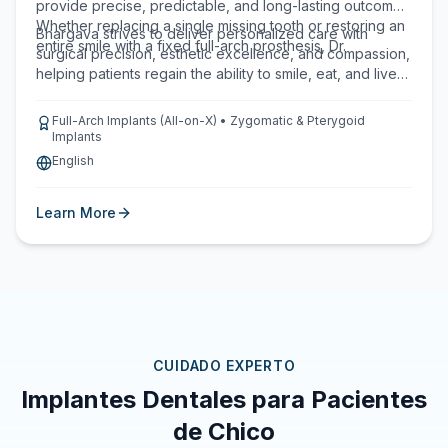
provide precise, predictable, and long-lasting outcomes.
Whether replacing a single missing tooth or restoring an
Bhargava strives to deliver personalized care with
entire smile with a fixed full-arch prosthesis, Dr.
surgical precision, esthetic excellence, and compassion,
helping patients regain the ability to smile, eat, and live
with confidence.
Full-Arch Implants (All-on-X) • Zygomatic & Pterygoid
Implants
English
Learn More
CUIDADO EXPERTO
Implantes Dentales para Pacientes
de Chico