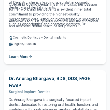
of Dentistry, she is a leading specialist in cosmetic
Operating Cosmo Dental in San Francisco, her passion
dentistry and dental implants.
for her work and her patients is evident in her total
commitment to providing the highest-quality
personalized care. Although highly-trained in specialties
Antipova's focus is general dentistry and the functional
such as endodontics and cosmetic dentistry, Dr.
and aesthetic dental health of her patients.
Cosmetic Dentistry • Dental Implants
English, Russian
Learn More
Dr. Anurag Bhargava
,
BDS, DDS, FAGE,
FAAIP
Surgical Implant Dentist
Dr. Anurag Bhargava is a surgically focused implant
dentist dedicated to restoring oral health, function, and
confidence through advanced implant rehabilitation and