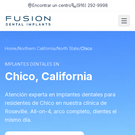
Encontrar un centro
(916) 292-9998
Home
/
Northern California
/
North State
/
Chico
IMPLANTES DENTALES EN
Chico, California
Atención experta en implantes dentales para
residentes de Chico en nuestra clínica de
Roseville. All-on-4, arco completo, dientes el
mismo día.