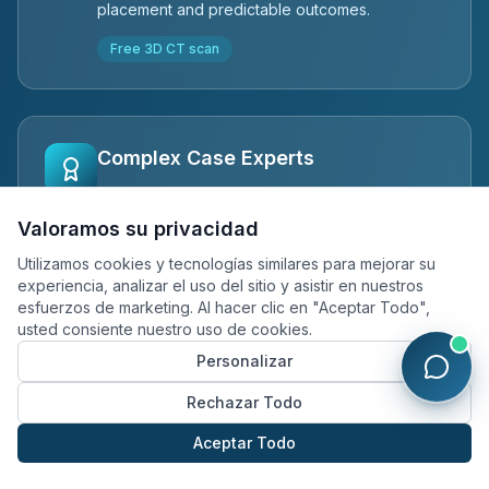
placement and predictable outcomes.
Free 3D CT scan
Complex Case Experts
Told you're not a candidate? We specialize in
zygomatic implants and bone grafting for
Valoramos su privacidad
patients with severe bone loss.
Utilizamos cookies y tecnologías similares para mejorar su
No one turned away
experiencia, analizar el uso del sitio y asistir en nuestros
esfuerzos de marketing. Al hacer clic en "Aceptar Todo",
usted consiente nuestro uso de cookies.
Personalizar
Affordable Financing
Rechazar Todo
0% financing with $0 down - single tooth from
$60/month, full arch from $250/month - plus a
Aceptar Todo
price match guarantee. We accept most dental
insurance plans.