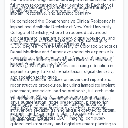
full-mouth reconstruction. After earning his Bachelor of
Bhargava pursued advanced postgraduate training in
Dental Surgery (BDS) degree in India, Dr.
implant, restorative, and aesthetic dentistry.
He completed the Comprehensive Clinical Residency in
Implant and Aesthetic Dentistry at New York University
College of Dentistry, where he received advanced
clinical training in implant surgery, digital workflows, and
Bhargava later earned his Doctor of Dental Surgery
comprehensive implant rehabilitation. Dr.
(DDS) degree from the University of Colorado School of
Dental Medicine and further expanded his expertise by
completing a Fellowship with the American Academy of
Committed to lifelong learning and clinical excellence,
Implant Prosthodontics (FAAIP).
Dr. Bhargava regularly pursues continuing education in
implant surgery, full-arch rehabilitation, digital dentistry,
and sedation techniques.
His clinical practice focuses on advanced implant and
reconstructive procedures, including immediate implant
placement, immediate loading protocols, full-arch implant
rehabilitation (All-on-X), guided bone regeneration,
To enhance patient comfort and improve the surgical
sinus augmentation, ridge preservation, platelet-rich
experience, Dr. Bhargava is completing advanced
fibrin (PRF) therapy, surgical extractions, pterygoid
intravenous sedation training and is expected to obtain
implants, and zygomatic implants for patients with
IV sedation certification in August 2026.
His approach integrates CBCT imaging, computer-
significant bone loss.
guided implant surgery, and digital treatment planning to