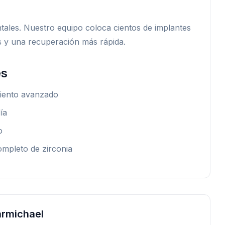
ales. Nuestro equipo coloca cientos de implantes
s y una recuperación más rápida.
es
miento avanzado
ía
o
ompleto de zirconia
armichael