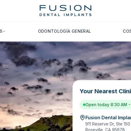
S
ODONTOLOGÍA GENERAL
COS
Your Nearest Clin
Open today 8:30 AM -
Fusion Dental Implan
911 Reserve Dr, Ste 150
Roseville
,
CA
95678