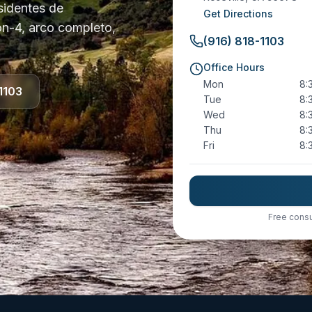
sidentes de
Get Directions
-on-4, arco completo,
(916) 818-1103
Office Hours
Mon
8:
1103
Tue
8:
Wed
8:
Thu
8:
Fri
8:
Free consu