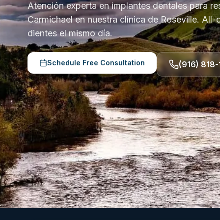
Atención experta en implantes dentales para re
Carmichael en nuestra clínica de Roseville. All
dientes el mismo día.
Schedule Free Consultation
(916) 818-