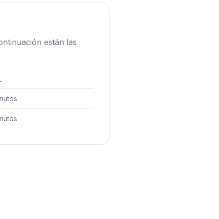
ontinuación están las
.
inutos
inutos