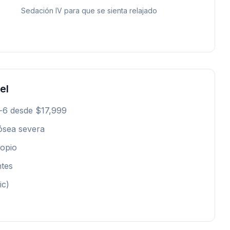
Sedación IV para que se sienta relajado
el
n-6 desde $17,999
ósea severa
ropio
ntes
ic)