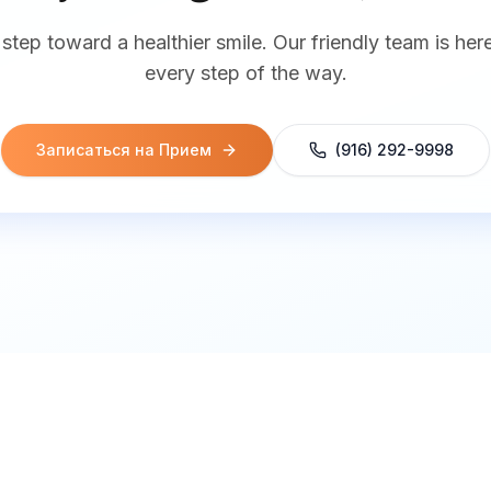
 step toward a healthier smile. Our friendly team is her
every step of the way.
Записаться на Прием
(916) 292-9998