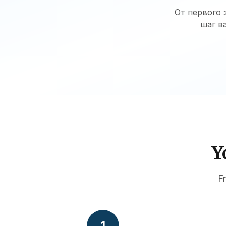
От первого 
шаг в
Y
F
1