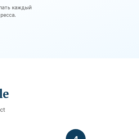
елать каждый
ресса.
le
ct
4