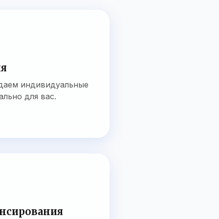
ия
здаем индивидуальные
ально для вас.
нсирования