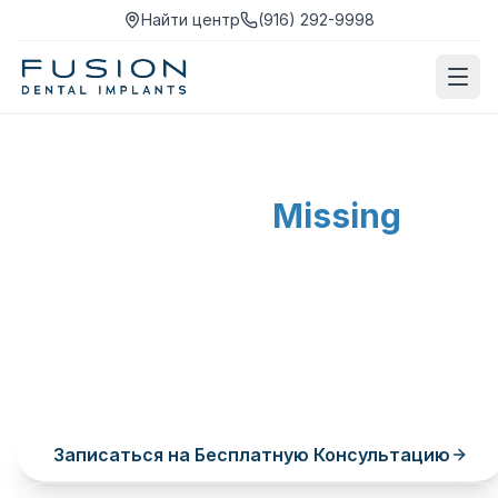
Найти центр
(916) 292-9998
Rebuild What's
Missing
Отсутствуют несколько зубов? Восстановите
улыбку и функцию с помощью отдельных
имплантатов или мостов на имплантатах—не
затрагивая здоровые зубы.
Записаться на Бесплатную Консультацию