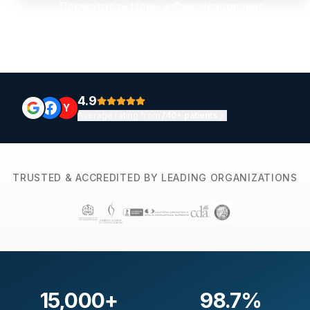
Посмотреть Цены и Финансирование
4.9
Y
Average rating from
740+ patients
TRUSTED & ACCREDITED BY LEADING ORGANIZATIONS
15,000
+
98.7
%