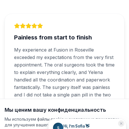
Painless from start to finish
My experience at Fusion in Roseville
exceeded my expectations from the very first
appointment. The oral surgeons took the time
to explain everything clearly, and Yelena
handled all the coordination and paperwork
fantastically. The surgery itself was painless
and I did not take a single pain pill in the two
weeks after.
Мы ценим вашу конфиденциальность
Мы используем файлы cookie и аналогичные технологии
Tim Costantino
TC
для улучшения вашего опыта, анализа использования
Hi, I’m Sofia 👋
S
Отзыв в Google