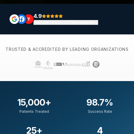
4.9
Y
Average rating from
740+ patients
TRUSTED & ACCREDITED BY LEADING ORGANIZATIONS
15,000
+
98.7
%
Patients Treated
Success Rate
25
+
4