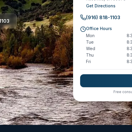
Get Directions
(916) 818-1103
1103
Office Hours
Mon
8:
Tue
8:
Wed
8:
Thu
8:
Fri
8:
Free consu